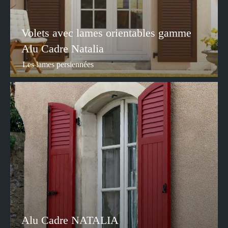
Volets avec lames orientables gamme
Alu Cadre Natalia
Les lames persiennées
Alu Cadre NATALIA