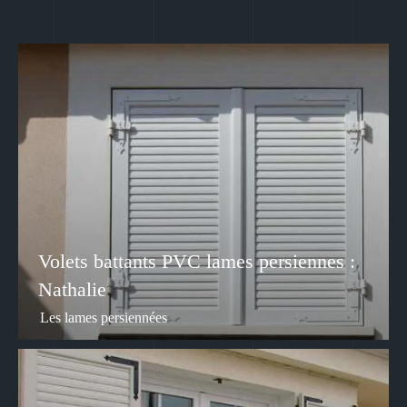
Volets battants PVC lames persiennes :
Nathalie
Les lames persiennées