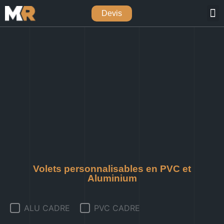
Devis
VOLETS / STORES
QUI SOMMES-NOUS
Volets personnalisables en PVC et
Aluminium
Gamme Volet battant Personnalisables
ALU CADRE
PVC CADRE