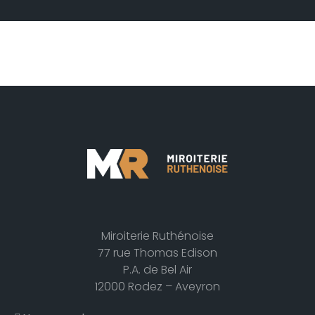
Miroiterie Ruthénoise
77 rue Thomas Edison
P.A. de Bel Air
12000 Rodez – Aveyron