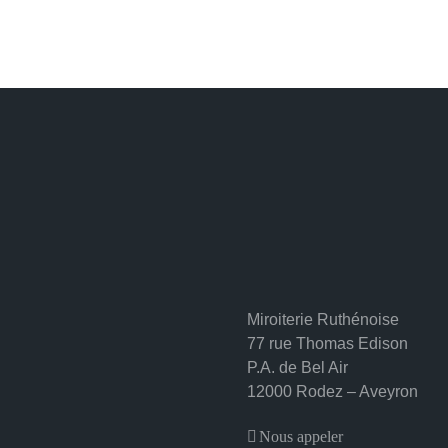
Miroiterie Ruthénoise
77 rue Thomas Edison
P.A. de Bel Air
12000 Rodez – Aveyron
Nous appeler